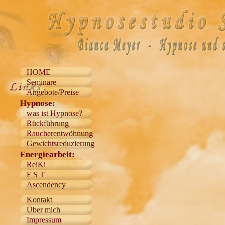
HOME
Seminare
Angebote/Preise
Hypnose:
was ist Hypnose?
Rückführung
Raucherentwöhnung
Gewichtsreduzierung
Energiearbeit:
ReiKi
F S T
Ascendency
Kontakt
Über mich
Impressum